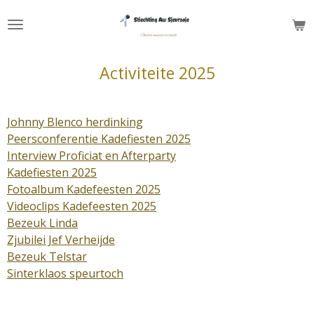
Ga
direct
naar
de
Activiteite 2025
hoofdinhoud
Johnny Blenco herdinking
Peersconferentie Kadefiesten 2025
Interview Proficiat en Afterparty
Kadefiesten 2025
Fotoalbum Kadefeesten 2025
Videoclips Kadefeesten 2025
Bezeuk Linda
Zjubilei Jef Verheijde
Bezeuk Telstar
Sinterklaos speurtoch