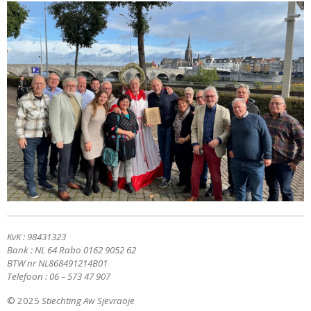
KvK : 98431323
Bank : NL 64 Rabo 0162 9052 62
BTW nr NL868491214B01
Telefoon : 06 – 573 47 907
© 2025
Stiechting Aw Sjevraoje