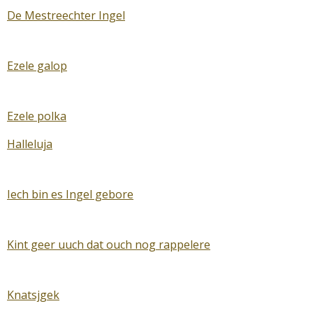
De Mestreechter Ingel
Ezele galop
Ezele polka
Halleluja
Iech bin es Ingel gebore
Kint geer uuch dat ouch nog rappelere
Knatsjgek