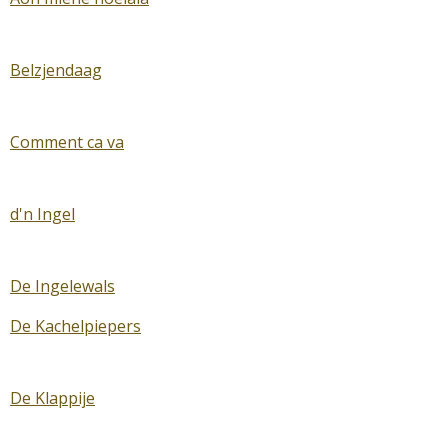
Belzjendaag
Comment ca va
d'n Ingel
De Ingelewals
De Kachelpiepers
De Klappije