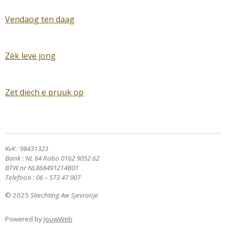
Vendaog ten daag
Zèk leve jong
Zet diech e pruuk op
KvK : 98431323
Bank : NL 64 Rabo 0162 9052 62
BTW nr NL868491214B01
Telefoon : 06 – 573 47 907
© 2025
Stiechting Aw Sjevraoje
Powered by
JouwWeb