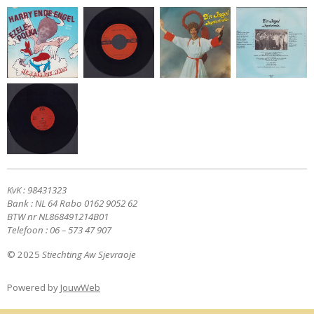
y
e
t
i
n
g
s
KvK : 98431323
Bank : NL 64 Rabo 0162 9052 62
BTW nr NL868491214B01
Telefoon : 06 – 573 47 907
© 2025
Stiechting Aw Sjevraoje
Powered by
JouwWeb