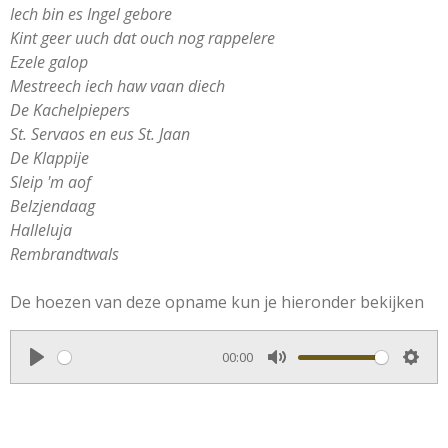
Iech bin es Ingel gebore
Kint geer uuch dat ouch nog rappelere
Ezele galop
Mestreech iech haw vaan diech
De Kachelpiepers
St. Servaos en eus St. Jaan
De Klappije
Sleip 'm aof
Belzjendaag
Halleluja
Rembrandtwals
De hoezen van deze opname kun je hieronder bekijken
00:00
P
M
S
l
u
e
a
t
t