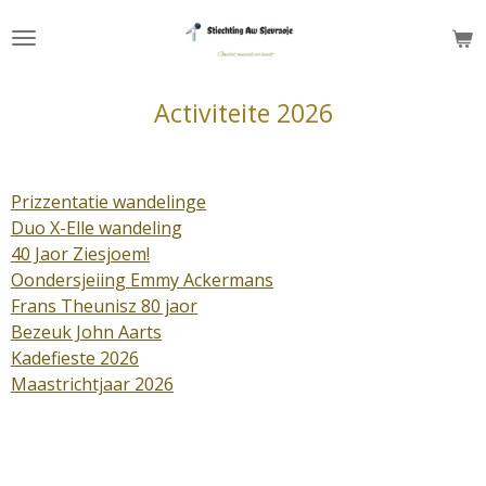
Ga
direct
naar
de
Activiteite 2026
hoofdinhoud
Prizzentatie wandelinge
Duo X-Elle wandeling
40 Jaor Ziesjoem!
Oondersjeiing Emmy Ackermans
Frans Theunisz 80 jaor
Bezeuk John Aarts
Kadefieste 2026
Maastrichtjaar 2026