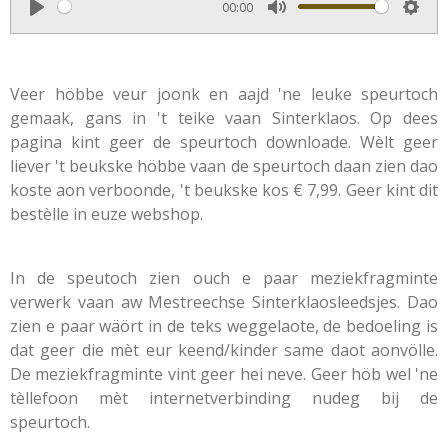
00:00
i
P
M
S
n
l
u
e
g
a
t
t
Veer höbbe veur joonk en aajd 'ne leuke speurtoch
s
y
e
t
gemaak, gans in 't teike vaan Sinterklaos. Op dees
i
pagina kint geer de speurtoch downloade. Wèlt geer
n
liever 't beukske höbbe vaan de speurtoch daan zien dao
koste aon verboonde, 't beukske kos € 7,99. Geer kint dit
g
bestèlle in euze webshop.
s
In de speutoch zien ouch e paar meziekfragminte
verwerk vaan aw Mestreechse Sinterklaosleedsjes. Dao
zien e paar wäört in de teks weggelaote, de bedoeling is
dat geer die mèt eur keend/kinder same daot aonvölle.
De meziekfragminte vint geer hei neve. Geer höb wel 'ne
tèllefoon mèt internetverbinding nudeg bij de
speurtoch.