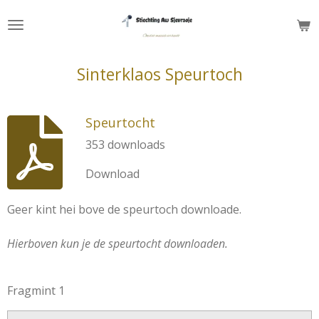
Ga
direct
naar
de
Sinterklaos Speurtoch
hoofdinhoud
Speurtocht
353 downloads
Download
Geer kint hei bove de speurtoch downloade.
Hierboven kun je de speurtocht downloaden.
Fragmint 1